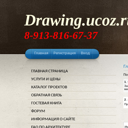
Drawing.ucoz.r
8-913-816-67-37
Главная
Регистрация
Вход
Гл
ГЛАВНАЯ СТРАНИЦА
По
УСЛУГИ И ЦЕНЫ
1
.
За
КАТАЛОГ ПРОЕКТОВ
ва
ОБРАТНАЯ СВЯЗЬ
2
.
ГОСТЕВАЯ КНИГА
Пр
ФОРУМ
ИНФОРМАЦИЯ О САЙТЕ
FAQ ПО АРХИТЕКТУРЕ
Им