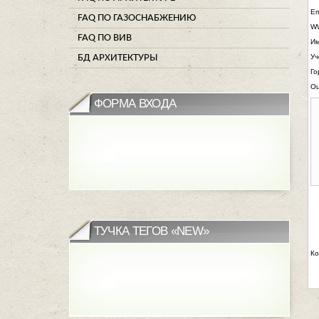
Em
FAQ ПО ГАЗОСНАБЖЕНИЮ
W
FAQ ПО ВИВ
И
БД АРХИТЕКТУРЫ
Уч
Го
Оц
ФОРМА ВХОДА
ТУЧКА ТЕГОВ «NEW»
Ко