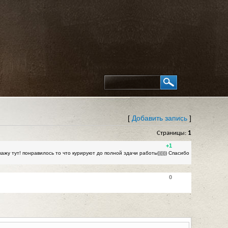
[
Добавить запись
]
Страницы:
1
+1
ажу тут! понравилось то что курируют до полной здачи работы)))))) Спасибо
0