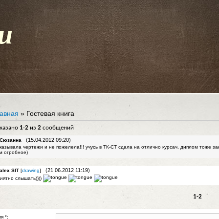
u
авная
»
Гостевая книга
казано
1
-
2
из
2
сообщений
(15.04.2012 09:20)
Сюзанна
казывала чертежи и не пожелела!!! учусь в ТК-СТ сдала на отлично курсач, диплом тоже зак
м огробное)
(21.06.2012 11:19)
alex SIT
[
drawing
]
иятно слышать))))
1-2
я *: