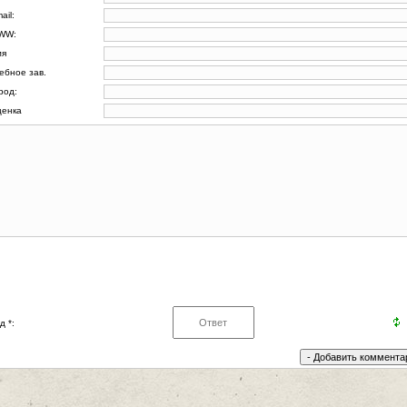
ail:
WW:
мя
ебное зав.
род:
енка
д *: